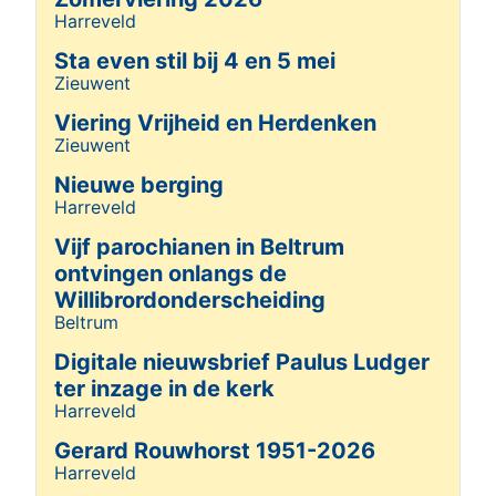
Harreveld
Details
Sta even stil bij 4 en 5 mei
Zieuwent
Details
Viering Vrijheid en Herdenken
Zieuwent
Details
Nieuwe berging
Harreveld
Details
Vijf parochianen in Beltrum
ontvingen onlangs de
Willibrordonderscheiding
Beltrum
Details
Digitale nieuwsbrief Paulus Ludger
ter inzage in de kerk
Harreveld
Details
Gerard Rouwhorst 1951-2026
Harreveld
Details