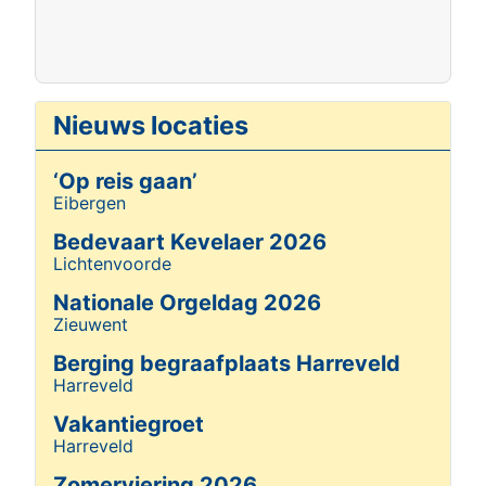
Nieuws locaties
‘Op reis gaan’
Eibergen
Details
Bedevaart Kevelaer 2026
Lichtenvoorde
Details
Nationale Orgeldag 2026
Zieuwent
Details
Berging begraafplaats Harreveld
Harreveld
Details
Vakantiegroet
Harreveld
Details
Zomerviering 2026