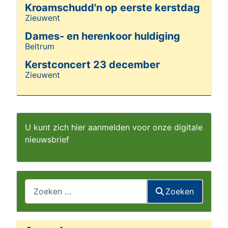
Kroamschudd'n op eerste kerstdag
Zieuwent
Details
Dames- en herenkoor huldiging
Beltrum
Details
Kerstconcert 23 december
Zieuwent
Details
U kunt zich hier aanmelden voor onze digitale
nieuwsbrief
Zoeken
Zoeken