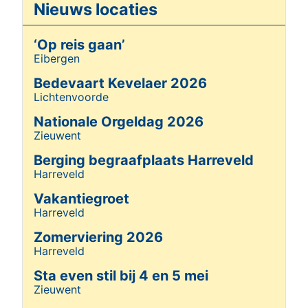
Nieuws locaties
‘Op reis gaan’
Eibergen
Details
Bedevaart Kevelaer 2026
Lichtenvoorde
Details
Nationale Orgeldag 2026
Zieuwent
Details
Berging begraafplaats Harreveld
Harreveld
Details
Vakantiegroet
Harreveld
Details
Zomerviering 2026
Harreveld
Details
Sta even stil bij 4 en 5 mei
Zieuwent
Details