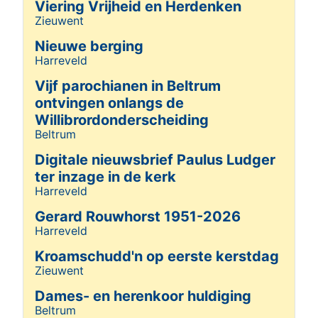
Viering Vrijheid en Herdenken
Zieuwent
Details
Nieuwe berging
Harreveld
Details
Vijf parochianen in Beltrum
ontvingen onlangs de
Willibrordonderscheiding
Beltrum
Details
Digitale nieuwsbrief Paulus Ludger
ter inzage in de kerk
Harreveld
Details
Gerard Rouwhorst 1951-2026
Harreveld
Details
Kroamschudd'n op eerste kerstdag
Zieuwent
Details
Dames- en herenkoor huldiging
Beltrum
Details