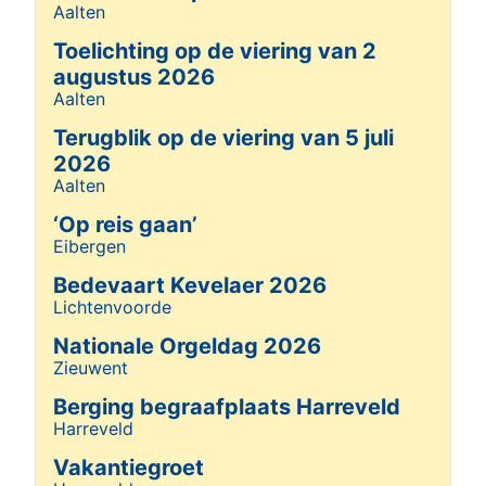
Aalten
Details
Toelichting op de viering van 2
augustus 2026
Aalten
Details
Terugblik op de viering van 5 juli
2026
Aalten
Details
‘Op reis gaan’
Eibergen
Details
Bedevaart Kevelaer 2026
Lichtenvoorde
Details
Nationale Orgeldag 2026
Zieuwent
Details
Berging begraafplaats Harreveld
Harreveld
Details
Vakantiegroet