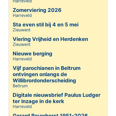
Harreveld
Details
Zomerviering 2026
Harreveld
Details
Sta even stil bij 4 en 5 mei
Zieuwent
Details
Viering Vrijheid en Herdenken
Zieuwent
Details
Nieuwe berging
Harreveld
Details
Vijf parochianen in Beltrum
ontvingen onlangs de
Willibrordonderscheiding
Beltrum
Details
Digitale nieuwsbrief Paulus Ludger
ter inzage in de kerk
Harreveld
Details
Gerard Rouwhorst 1951-2026