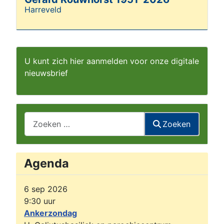
Harreveld
Details
U kunt zich hier aanmelden voor onze digitale
nieuwsbrief
Zoeken
Zoeken
Agenda
6 sep 2026
9:30
uur
Ankerzondag