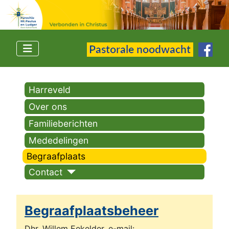
Harreveld
Over ons
Familieberichten
Mededelingen
Begraafplaats
Contact
Begraafplaatsbeheer
Dhr. Willem Eekelder, e-mail: