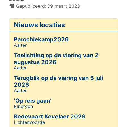
Gepubliceerd: 09 maart 2023
Nieuws locaties
Parochiekamp2026
Aalten
Details
Toelichting op de viering van 2
augustus 2026
Aalten
Details
Terugblik op de viering van 5 juli
2026
Aalten
Details
‘Op reis gaan’
Eibergen
Details
Bedevaart Kevelaer 2026
Lichtenvoorde
Details