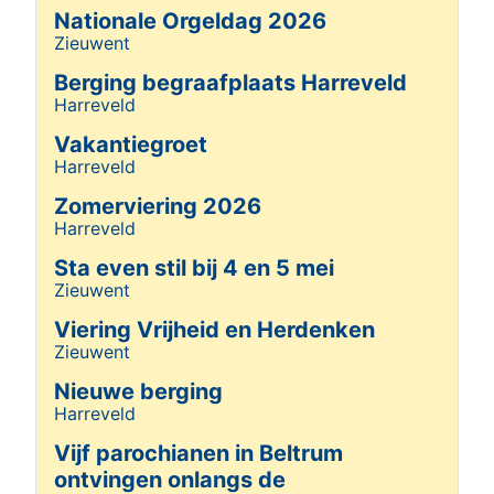
Nationale Orgeldag 2026
Zieuwent
Details
Berging begraafplaats Harreveld
Harreveld
Details
Vakantiegroet
Harreveld
Details
Zomerviering 2026
Harreveld
Details
Sta even stil bij 4 en 5 mei
Zieuwent
Details
Viering Vrijheid en Herdenken
Zieuwent
Details
Nieuwe berging
Harreveld
Details
Vijf parochianen in Beltrum
ontvingen onlangs de