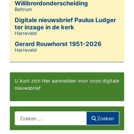
Willibrordonderscheiding
Beltrum
Details
Digitale nieuwsbrief Paulus Ludger
ter inzage in de kerk
Harreveld
Details
Gerard Rouwhorst 1951-2026
Harreveld
Details
U kunt zich hier aanmelden voor onze digitale
nieuwsbrief
Zoeken
Zoeken