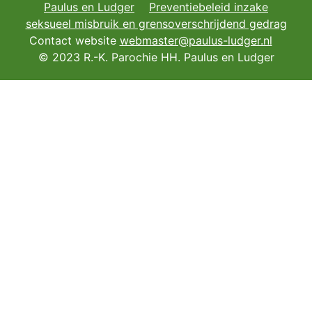
Paulus en Ludger
Preventiebeleid inzake
seksueel misbruik en grensoverschrijdend gedrag
Contact website
webmaster@paulus-ludger.nl
© 2023 R.-K. Parochie HH. Paulus en Ludger