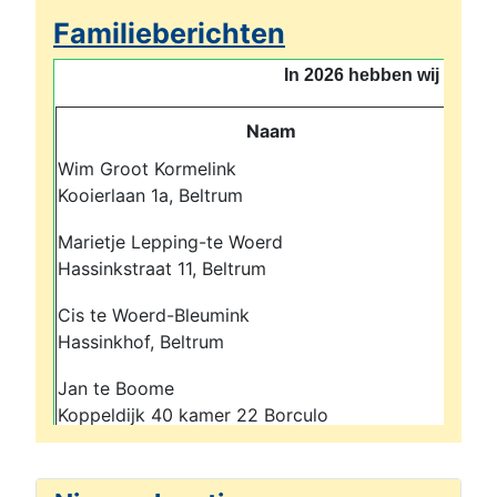
Familieberichten
In 2026 hebben wij afsc
Naam
Wim Groot Kormelink
H
Kooierlaan 1a, Beltrum
Marietje Lepping-te Woerd
Z
Hassinkstraat 11, Beltrum
Cis te Woerd-Bleumink
Z
Hassinkhof, Beltrum
Jan te Boome
H
Koppeldijk 40 kamer 22 Borculo
o
Voorheen Ringweg 20b Beltrum
Annie Maarse-Heming
Z