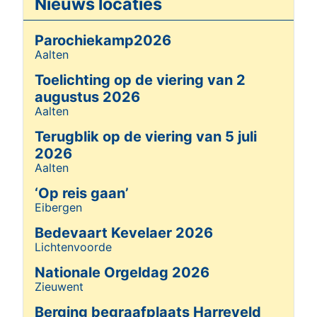
Nieuws locaties
Walstukke 10 Eibergen
o
Parochiekamp2026
Johan Stoverink
H
Aalten
Details
Mr. Nelissenstraat 43a
o
Toelichting op de viering van 2
Riek Geverink-Brinke Hassinkhof,
Z
augustus 2026
voorheen Heelweg
o
Aalten
Details
Jan Dute
H
Terugblik op de viering van 5 juli
Mölleweg 6, Beltrum
o
2026
Aalten
Details
Anna te Woerd-Beernink
Z
‘Op reis gaan’
Krabbenweg 3 Beltrum
o
Eibergen
Details
Wilhelmien te Bogt-Berentsen
Bedevaart Kevelaer 2026
Geboren op Spilmansdijk 10 Beltrum
Z
Lichtenvoorde
Details
Geëmigreerd in 1952 naar Grand Pré Nova Scotia,
o
Nationale Orgeldag 2026
Canada
Zieuwent
Details
Martien Nijenhuis
H
Berging begraafplaats Harreveld