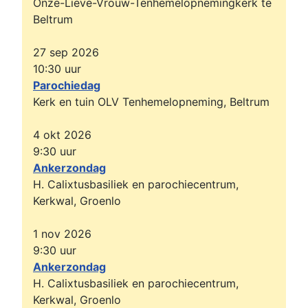
Onze-Lieve-Vrouw-Tenhemelopnemingkerk te
Heelweg 4a, Beltrum
Beltrum
Marietje Luttikholt-Nijbroek
Zij
Olden Goarden 6
27 sep 2026
Sien Dreierink-Aalberink
10:30
uur
Zij
Waterdijk 4, Beltrum
Parochiedag
Bennie Rinders
Kerk en tuin OLV Tenhemelopneming, Beltrum
Hij
Careaz Lichtenvoorde
Gerard Maarse
4 okt 2026
Hij
Hassinkhof, voorheen Dorpsstraat 40, Beltrum
9:30
uur
Ankerzondag
Hennie Orriëns
Hij
H. Calixtusbasiliek en parochiecentrum,
Avesterweg 18, Beltrum
Kerkwal, Groenlo
Aloys Wiegerinck
Hij
Zuivelstraat 20, Beltrum
1 nov 2026
Riek te Bogt-te Fruchte
Zij
9:30
uur
Avesterweg 11, Beltrum
Ankerzondag
In 2024 hebben wij afsc
H. Calixtusbasiliek en parochiecentrum,
Bjorn Luttikholt
Kerkwal, Groenlo