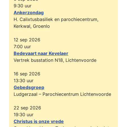
9:30
uur
Wim te Woerd
Hij
Ankerzondag
Andriessenhuis, voorheen Haarstraat 15, Beltrum
H. Calixtusbasiliek en parochiecentrum,
Wilfried Hoitink (Prutje)
Kerkwal, Groenlo
Hij
Meester Nelissenstraat 19e, Beltrum
12 sep 2026
Jos Hemmink Voslaan
7:00
uur
Hij
5, Beltrum
Bedevaart naar Kevelaer
Vertrek busstation N18, Lichtenvoorde
Elly te Vogt-Timmer
Zij
Dorpsstraat 27, Beltrum
16 sep 2026
Doortje Groot Zevert-Bleumink
13:30
uur
Zij
Hassinkhof, voorheen Heelweg 1, Beltrum
Gebedsgroep
Dennis Severt
Ludgerzaal – Parochiecentrum Lichtenvoorde
Hij
Slieperstraat 2a, Beltrum
22 sep 2026
Jan Stoteler
Hij
19:30
uur
Avesterweg 10, Beltrum
Christus is onze vrede
Wietze Middelhuis
Hij