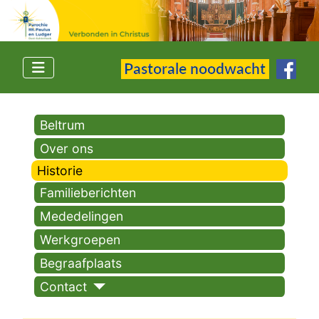
Beltrum
Over ons
Historie
Familieberichten
Mededelingen
Werkgroepen
Begraafplaats
Contact