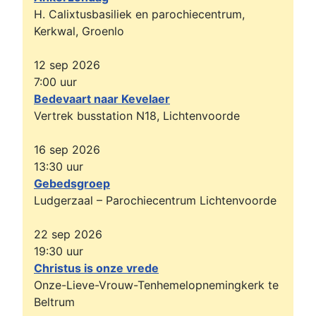
H. Calixtusbasiliek en parochiecentrum,
Kerkwal, Groenlo
12 sep 2026
7:00
uur
Bedevaart naar Kevelaer
Vertrek busstation N18, Lichtenvoorde
In 1855 de zelfstandige R.K.
16 sep 2026
parochie Onze Lieve Vrouw
13:30
uur
Hemelvaart
Gebedsgroep
Ludgerzaal – Parochiecentrum Lichtenvoorde
Door het benoemen van een eigen
kerkbestuur op 13 februari 1855 kreeg
22 sep 2026
Beltrum een geheel zelfstandige R.K. parochie
19:30
uur
welke toen Onze Lieve Vrouw Hemelvaart is
Christus is onze vrede
genoemd.
Onze-Lieve-Vrouw-Tenhemelopnemingkerk te
Voor zover bekend, hielden tot ± 1800 alleen
Beltrum