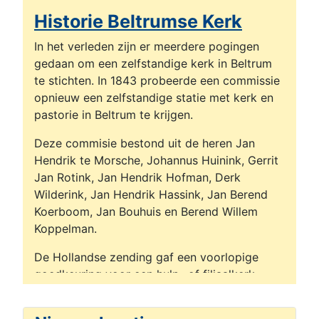
Historie Beltrumse Kerk
In het verleden zijn er meerdere pogingen
gedaan om een zelfstandige kerk in Beltrum
te stichten. In 1843 probeerde een commissie
opnieuw een zelfstandige statie met kerk en
pastorie in Beltrum te krijgen.
Deze commisie bestond uit de heren Jan
Hendrik te Morsche, Johannus Huinink, Gerrit
Jan Rotink, Jan Hendrik Hofman, Derk
Wilderink, Jan Hendrik Hassink, Jan Berend
Koerboom, Jan Bouhuis en Berend Willem
Koppelman.
De Hollandse zending gaf een voorlopige
goedkeuring voor een hulp- of filiaalkerk,
afhankelijk van de parochiekerk te Groenlo en
te bouwen in de nabijheid van de school op